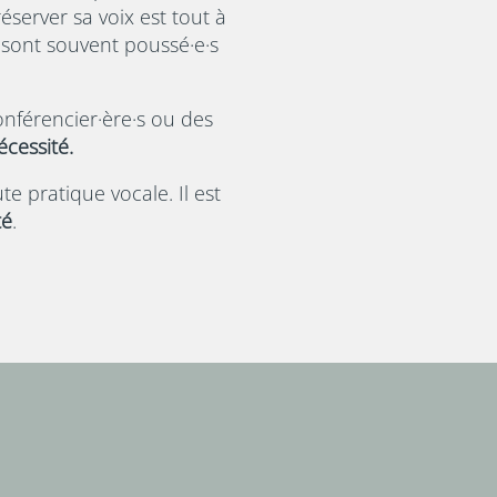
éserver sa voix est tout à
 sont souvent poussé·e·s
onférencier·ère·s ou des
écessité.
e pratique vocale. Il est
té
.