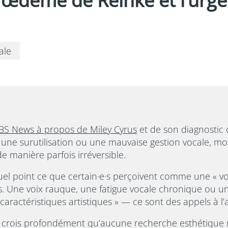
l’œdème de Reinke et l’urge
ale
 CBS News à propos de Miley Cyrus
et de son diagnostic
une surutilisation ou une mauvaise gestion vocale, modi
de manière parfois irréversible.
uel point ce que certain·e·s perçoivent comme une « voi
s. Une voix rauque, une fatigue vocale chronique ou u
aractéristiques artistiques » — ce sont des appels à l’
e crois profondément qu’aucune recherche esthétique n