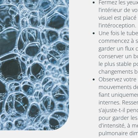
Fermez les yeu
l’intérieur de v
visuel est placé
l’intéroception.
Une fois le tub
commencez à so
garder un flux d
conserver un b
le plus stable p
changements b
Observez votre 
mouvements de 
fiant uniquemen
internes. Ress
s’ajuste-t-il pe
pour garder le
d’intensité, à 
pulmonaire dim