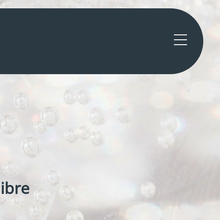
E
libre