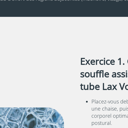
Exercice 1.
souffle assi
tube Lax V
Placez-vous de
une chaise, pui
corporel optim
postural.