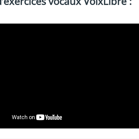
 d’exercices vocaux VoixLibre :