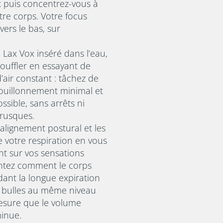
x puis concentrez-vous à
otre corps. Votre focus
 vers le bas, sur
e Lax Vox inséré dans l’eau,
uffler en essayant de
’air constant : tâchez de
ouillonnement minimal et
ossible, sans arrêts ni
rusques.
alignement postural et les
votre respiration en vous
t sur vos sensations
entez comment le corps
ndant la longue expiration
s bulles au même niveau
mesure que le volume
inue.