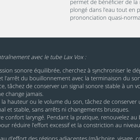
permet de bénéficier de la
plongé dans l’eau tout en 
prononciation quasi-normal
ntraînement avec le tube Lax Vox :
ission sonore équilibrée, cherchez à synchroniser le 
t l’arrêt du bouillonnement avec la terminaison du son
ce, tâchez de conserver un signal sonore stable à u
ne change jamais.
la hauteur ou le volume du son, tâchez de conserver 
l et stable, sans arrêts ni changements brusques.
re confort laryngé. Pendant la pratique, renouvelez au b
ur réduire l’effort excessif et la constriction au niveau
u d’effort des régions adjacentes (mâchoire, visage, co