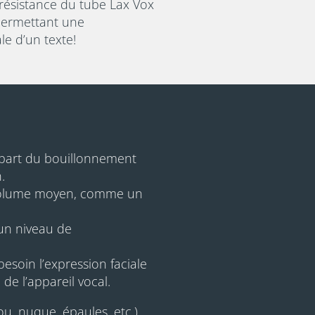
 résistance du tube Lax Vox
permettant une
e d’un texte!
départ du bouillonnement
.
n volume moyen, comme un
un niveau de
esoin l’expression faciale
 de l’appareil vocal.
u, nuque, épaules, etc.).