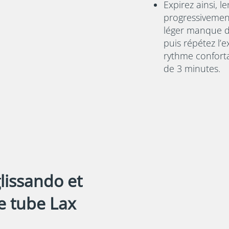
Expirez ainsi, l
progressivement
léger manque d’
puis répétez l’
rythme confort
de 3 minutes.
glissando et
le tube Lax